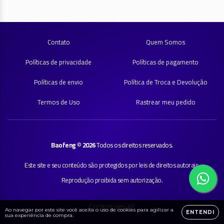
Contato
Quem Somos
Políticas de privacidade
Políticas de pagamento
Políticas de envio
Política de Troca e Devolução
Termos de Uso
Rastrear meu pedido
Baofeng
©
2026
Todos os direitos reservados.
Este site e seu conteúdo são protegidos por leis de direitos autorais.
Reprodução proibida sem autorização.
Compre seu kit
Ao navegar por este site
você aceita o uso de cookies
para agilizar a
ENTENDI
sua experiência de compra.