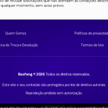
ito de recusar solicitações que não atendam às condições descrita
 a qualquer momento, sem aviso prévio.
Quem Somos
Políticas de privacida
tica de Troca e Devolução
Termos de Uso
Baofeng
©
2026
Todos os direitos reservados.
Este site e seu conteúdo são protegidos por leis de direitos autorais.
Reprodução proibida sem autorização.
Compre seu kit
r por este site
você aceita o uso de cookies
para agilizar a sua experiência de 