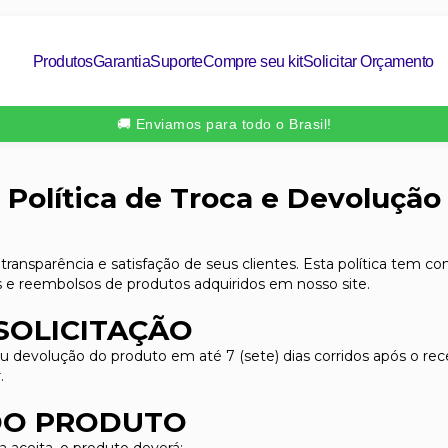
Produtos
Garantia
Suporte
Compre seu kit
Solicitar Orçamento
🚚 Enviamos para todo o Brasil!
Política de Troca e Devolução
transparência e satisfação de seus clientes. Esta política tem co
s e reembolsos de produtos adquiridos em nosso site.
 SOLICITAÇÃO
a ou devolução do produto em até 7 (sete) dias corridos após o r
.
 DO PRODUTO