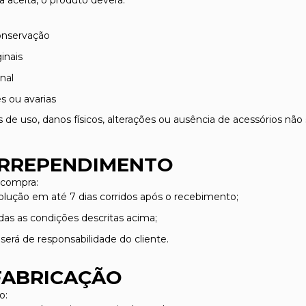
a aceita, o produto deverá:
onservação
inais
nal
s ou avarias
de uso, danos físicos, alterações ou ausência de acessórios não 
 ARREPENDIMENTO
 compra:
evolução em até 7 dias corridos após o recebimento;
as as condições descritas acima;
será de responsabilidade do cliente.
 FABRICAÇÃO
o: