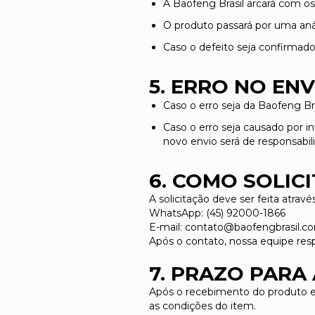
A Baofeng Brasil arcará com os
O produto passará por uma aná
Caso o defeito seja confirmado
5. ERRO NO ENV
Caso o erro seja da Baofeng Br
Caso o erro seja causado por i
novo envio será de responsabili
6. COMO SOLIC
A solicitação deve ser feita atrav
WhatsApp: (45) 92000-1866
E-mail:
contato@baofengbrasil.co
Após o contato, nossa equipe res
7. PRAZO PARA
Após o recebimento do produto em 
as condições do item.