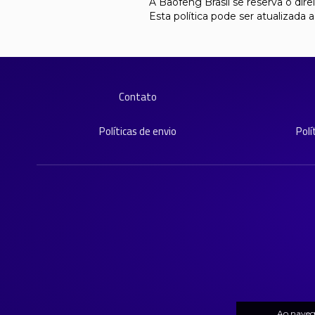
A Baofeng Brasil se reserva o dire
Esta política pode ser atualizada
Contato
Políticas de envio
Polí
Ao navega