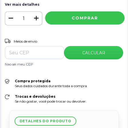
Ver mais detalhes
ALTERAR CEP
Meios de envio
Entregas para o CEP:
CALCULAR
Nao sei meu CEP
Compra protegida
Seus dados cuidados durante toda a compra.
Trocas e devoluções
Se não gostar, você pode trocar ou devolver.
DETALHES DO PRODUTO