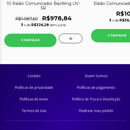
10 Rádio Comunicador Baofeng UV-
Rádio Comunicad
5R
R$10
R$978,84
R$1.087,60
3
x de
R$36,
3
x de
R$326,28
sem juros
Contato
Quem Somos
Políticas de privacidade
Políticas de pagamento
Políticas de envio
Política de Troca e Devolução
Termos de Uso
Rastrear meu pedido